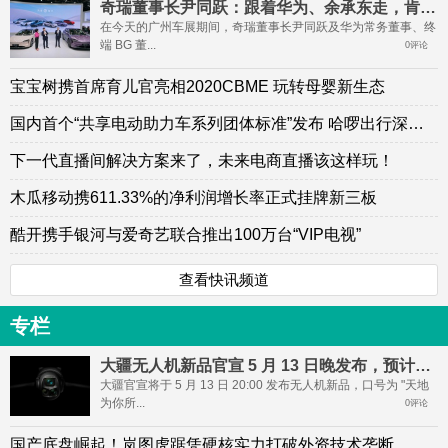
奇瑞董事长尹同跃：跟着华为、余承东走，肯定成功
在今天的广州车展期间，奇瑞董事长尹同跃及华为常务董事、终
端 BG 董...
0评论
宝宝树携首席育儿官亮相2020CBME 玩转母婴新生态
国内首个“共享电动助力车系列团体标准”发布 哈啰出行深度参与
下一代直播间解决方案来了，未来电商直播该这样玩！
木瓜移动携611.33%的净利润增长率正式挂牌新三板
酷开携手银河与爱奇艺联合推出100万台“VIP电视”
查看快讯频道
专栏
大疆无人机新品官宣 5 月 13 日晚发布，预计为 Mavic 4 Pro
大疆官宣将于 5 月 13 日 20:00 发布无人机新品，口号为 "天地
为你所...
0评论
国产底盘崛起！岚图虎踞凭硬核实力打破外资技术垄断