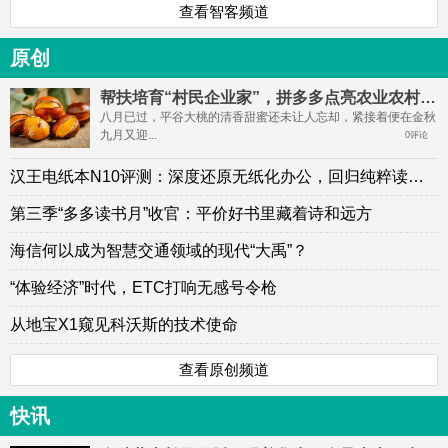
查看智客频道
原创
帮扶培育“村民企业家”，拼多多点亮农业农村星星之火
八月已过，平谷大桃的清香甜蜜还未让人忘却，紧接着便在金秋
九月又迎...
0评论
汉王电纸本N10评测：深度还原无纸化办公，回归纯粹读写体验
第三季“多多读书月”收官：平价好书里藏着诗和远方
海信何以成为智慧交通领域的现代“大禹”？
“体验经济”时代，ETC打响无感号令枪
从地宝X1窥见科沃斯的技术使命
查看原创频道
快讯