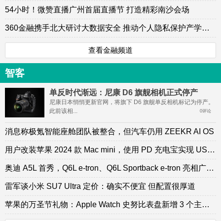
54小时！微赞直播广州首届直播节 打造精彩南沙会场
360金融携手北大研讨大数据安全 推动个人隐私保护产学研大协同
查看金融频道
智客
单反时代渐远：尼康 D6 旗舰相机正式停产
尼康日本悄悄更新官网，将旗下 D6 旗舰单反相机标记为停产。
此前该相...
0评论
消息称极氪智能座舱团队被整合，但汽车仍用 ZEEKR AI OS
用户改装苹果 2024 款 Mac mini，使用 PD 充电宝实现 USB-C 供电
奥迪 A5L 首秀，Q6L e-tron、Q6L Sportback e-tron 亮相广州车展
雷军谈小米 SU7 Ultra 定价：确实不便宜 但配置很厚道
苹果的万圣节礼物：Apple Watch 史努比表盘新增 3 个主题动画