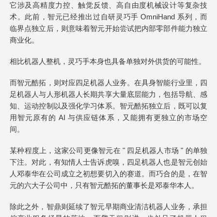
它涉及高精度力控、触觉反馈、高自由度机械设计等复杂技
术。此前，智元已经推出过自研灵巧手 OmniHand 系列，而
临界点独立后，则意味着智元开始尝试把内部零部件能力独立
商业化。
相比机器人整机，灵巧手本身也具备单独对外供货的可能性。
而智元酷拓，则对应四足机器人业务。在具身智能行业里，四
足机器人与人形机器人长期共享大量底层能力，包括导航、感
知、运动控制以及强化学习体系。智元酷拓独立后，既可以复
用智元原有的 AI 与供应链体系，又能拥有更独立的市场空
间。
某种程度上，这家公司更像智元在 " 四足机器人市场 " 的单独
下注。对此，有知情人士告诉虎嗅，四足机器人也是智元创始
人邓泰华在公司成立之初想要切入的赛道。而巧合的是，在智
元的六大子公司中，只有智元酷拓的董事长是邓泰华本人。
除此之外，智鼎则延续了智元早期商业清洁机器人业务，承担