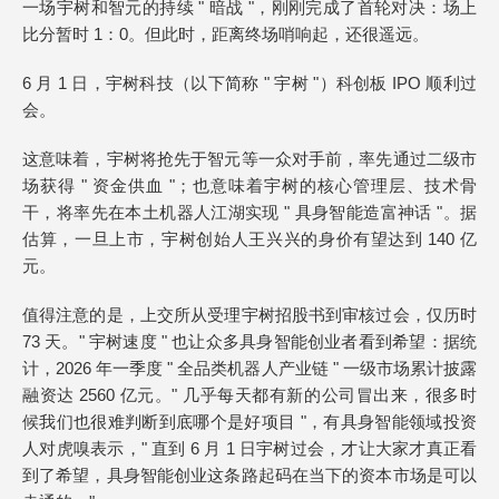
一场宇树和智元的持续 " 暗战 "，刚刚完成了首轮对决：场上
比分暂时 1：0。但此时，距离终场哨响起，还很遥远。
6 月 1 日，宇树科技（以下简称 " 宇树 "）科创板 IPO 顺利过
会。
这意味着，宇树将抢先于智元等一众对手前，率先通过二级市
场获得 " 资金供血 "；也意味着宇树的核心管理层、技术骨
干，将率先在本土机器人江湖实现 " 具身智能造富神话 "。据
估算，一旦上市，宇树创始人王兴兴的身价有望达到 140 亿
元。
值得注意的是，上交所从受理宇树招股书到审核过会，仅历时
73 天。" 宇树速度 " 也让众多具身智能创业者看到希望：据统
计，2026 年一季度 " 全品类机器人产业链 " 一级市场累计披露
融资达 2560 亿元。" 几乎每天都有新的公司冒出来，很多时
候我们也很难判断到底哪个是好项目 "，有具身智能领域投资
人对虎嗅表示，" 直到 6 月 1 日宇树过会，才让大家才真正看
到了希望，具身智能创业这条路起码在当下的资本市场是可以