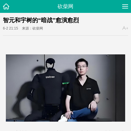
砍柴网
智元和宇树的“暗战”愈演愈烈
6-2 21:15
来源：砍柴网