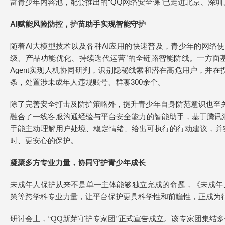
富青少年内容池，配套推出的“QQ网络安全课”已走进北京、深
AI赋能风险防控，护苗助手实现智能守护
随着AI大模型技术以及各种AI应用的快速普及，青少年的网络
级、产品功能优化、持续迭代运营”的全链路智能防线。一方面
Agent实现人机协同研判，识别隐秘线索和潜在高危用户，并
条，处置涉未成年人违规账号、群聊300余个。
除了完善安全打击及防护策略外，提升青少年自身防范意识也至关
融合了一线客服沟通经验与平台安全能力的智能助手，基于腾讯混元
手能主动理解用户处境、稳定情绪、给出可执行的行动建议，并实
时、更安心的保护。
凝聚多方专业力量，协同守护青少年成长
未成年人保护从来不是单一主体能够独立完成的命题，《未成年
策等跨学科专业力量，让平台保护更具科学性和前瞻性，正成为
研讨会上，“QQ新芽守护专家团”正式宣告成立。该专家团集