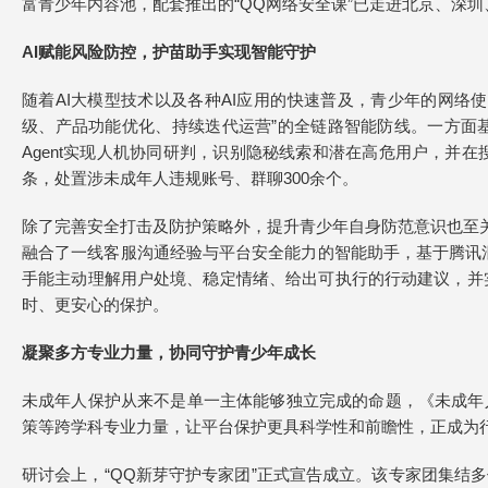
富青少年内容池，配套推出的“QQ网络安全课”已走进北京、深
AI赋能风险防控，护苗助手实现智能守护
随着AI大模型技术以及各种AI应用的快速普及，青少年的网络
级、产品功能优化、持续迭代运营”的全链路智能防线。一方面
Agent实现人机协同研判，识别隐秘线索和潜在高危用户，并
条，处置涉未成年人违规账号、群聊300余个。
除了完善安全打击及防护策略外，提升青少年自身防范意识也至关
融合了一线客服沟通经验与平台安全能力的智能助手，基于腾讯混元
手能主动理解用户处境、稳定情绪、给出可执行的行动建议，并实
时、更安心的保护。
凝聚多方专业力量，协同守护青少年成长
未成年人保护从来不是单一主体能够独立完成的命题，《未成年
策等跨学科专业力量，让平台保护更具科学性和前瞻性，正成为
研讨会上，“QQ新芽守护专家团”正式宣告成立。该专家团集