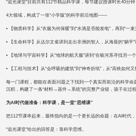
“追光课堂”目前共有112节精品科学课，每节建议授课时长40分钟
4大领域，构成了一张“小学版”的科学前沿地图——
• 【物质科学】从“衣服为何保暖”到“水滴是否能发电”，再到
• 【生命科学】从达尔文雀讲到走出非洲的智人，从海葵的“躺
• 【地球与宇宙科学】从“地球的航天服”讲到“在银河系寻找另
• 【工程与技术】从“会呼吸的建筑”到“神奇折纸”，从“高铁如
每一门课程，都能在表面问题之下找到一个真实而前沿的科学命
沉积，构建了一条“材料→器件→系统”的完整产业链，孩子在过程
为AI时代做准备：科学课，是一堂“思
维
课”
把112节课串起来，最终指向的是一个更长远的命题：在AI时代
“追光课堂”给出的回答是：靠科学思维。