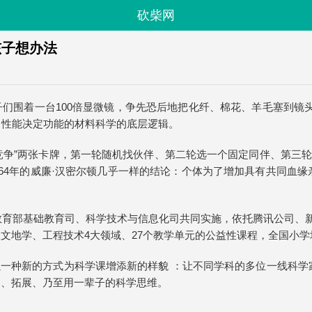
砍柴网
孩子想办法
子们围着一台100倍显微镜，争先恐后地把化纤、棉花、羊毛塞到镜
、性能决定功能的材料科学的底层逻辑。
竞争”两张卡牌，第一轮随机找伙伴、第二轮选一个固定同伴、第三轮
跟1964年的威廉·汉密尔顿几乎一样的结论：个体为了增加具有共同血
教育部基础教育司、科学技术与信息化司共同实施，依托腾讯公司、新
天文地学、工程技术4大领域、27个教学单元的公益性课程，全国小
试图以一种新的方式为科学课增添新的样貌 ：让不同学科的多位一线科
走、拓展、乃至用一辈子的科学思维。