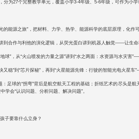
，分为27个完整教学单元，覆盖小学3-4年级、5-6年级，可作为小
“一束光的能源之旅”，把材料、力学、热学、能源科学的底层原理，化作
平”讲到合作与利他的演化逻辑，从荧光蛋白讲到机器人触觉——让生
一个地球”，从“火山喷发的力量之源”讲到“水之两面：水资源与水灾害
何又快又稳”到“芯片探秘”，再到“火星能源先锋：行驶的智能光电火星
题：足球的“拐弯”背后是航空航天工程的基础；折纸艺术的尽头是航
中学会“认识问题、分析问题、解决问题”。
，孩子要靠什么立身？